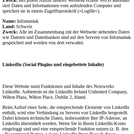
Zweck:
Bei jedem Auf­ruf unse­rer Web­seite erfasst Vercel auto­ma­ti­
siert Daten und Infor­ma­tio­nen vom auf­ru­fen­den Com­pu­ter und
speichert sie in einem Zugriffs­pro­to­koll («Log­file»).
Name:
Infomaniak
Land:
Schweiz
Zweck:
Alle im Zusammenhang mit der Webseite stehenden Daten
wie Dateien und Datenbanken sind auf den Ser­vern von Infomaniak
gespei­chert und werden von dort verwaltet.
LinkedIn (Social Plugins und eingebettete Inhalte)
Diese Website nutzt Funktionen und Inhalte des Netzwerks
LinkedIn. Anbieterin ist die LinkedIn Ireland Unlimited Company,
Wilton Plaza, Wilton Place, Dublin 2, Irland.
Beim Aufruf einer Seite, die entsprechende Elemente von LinkedIn
enthält, wird eine Verbindung zu Servern von LinkedIn hergestellt.
Dabei können technische Daten, insbesondere Ihre IP-Adresse, an
LinkedIn übermittelt werden. Wenn Sie in Ihrem LinkedIn-Konto
eingeloggt sind und eine entsprechende Funktion nutzen (z. B. den