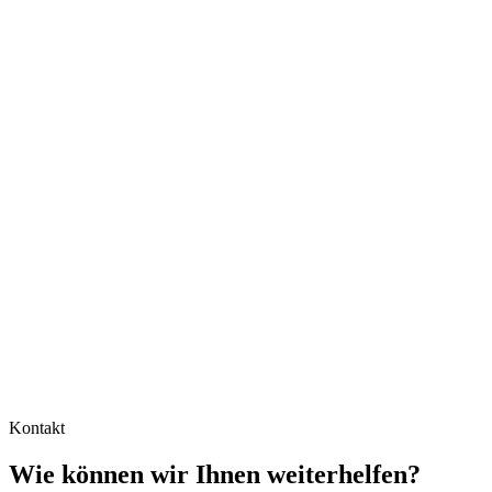
internationalen Anforderungen gerecht wird und höchste
Genauigkeit in der Währungsverwaltung sicherstellt.
Kontakt
Wie können wir Ihnen weiterhelfen?